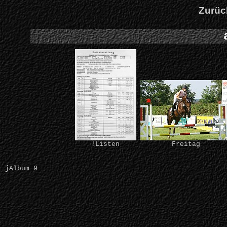
Zurüc
!Listen
Freitag
jAlbum 9