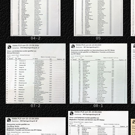
04-2
05
07-2
08-1