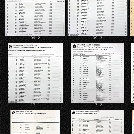
09-2
09-3
17-1
17-2