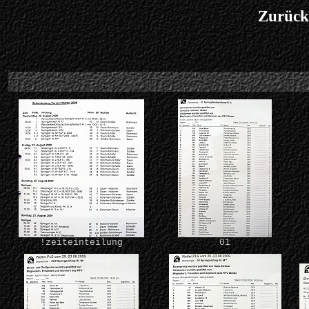
Zurück
!zeiteinteilung
01