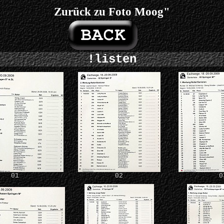
Zurück zu Foto Moog"
!listen
01
02
0