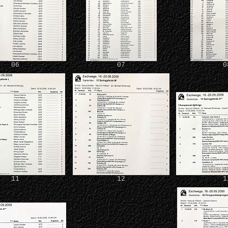
06
07
0
11
12
1