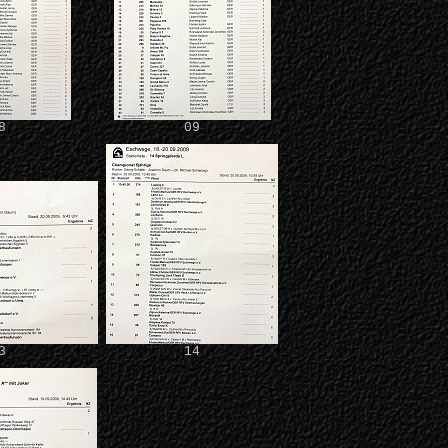
8
09
3
14