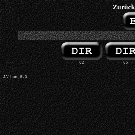
Zurück
02
05
JAlbum 8.0