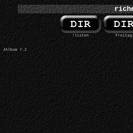
rich
!listen
Freitag
JAlbum 7.2