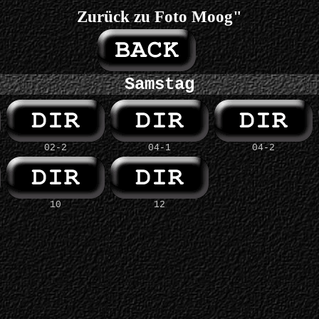
Zurück zu Foto Moog"
Samstag
02-2
04-1
04-2
10
12