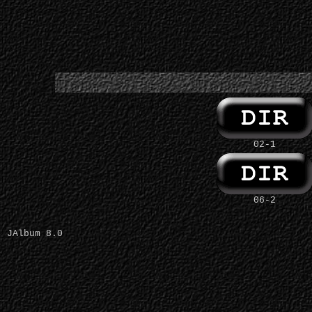
02-1
06-2
JAlbum 8.0