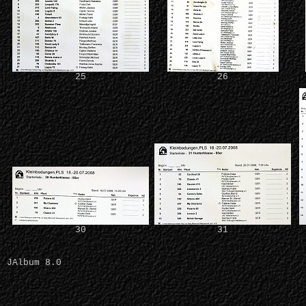
25
26
30
31
JAlbum 8.0