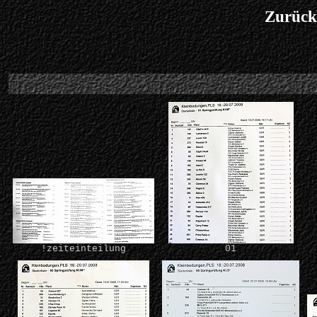
Zurück
!zeiteinteilung
01