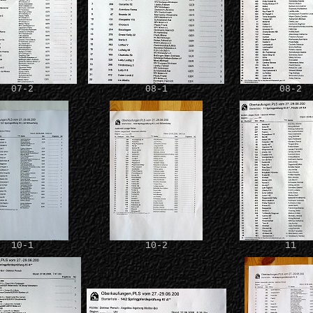
07-2
08-1
08-2
10-1
10-2
11