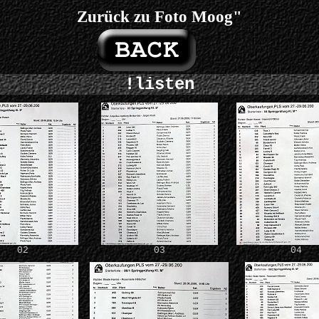
Zurück zu Foto Moog"
!listen
02
03
04