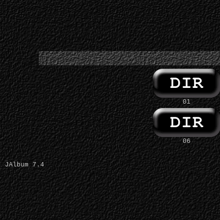
01
06
JAlbum 7.4