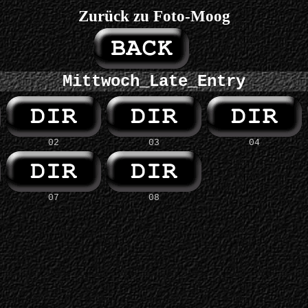
Zurück zu Foto-Moog
Mittwoch_Late_Entry
02
03
04
07
08