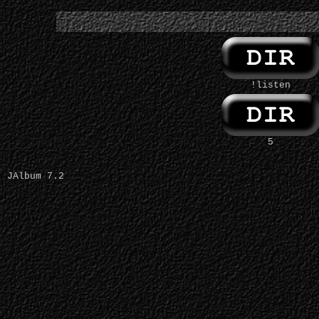
!listen
5
JAlbum 7.2