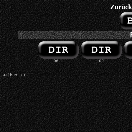
Zurück
06-1
09
JAlbum 8.0