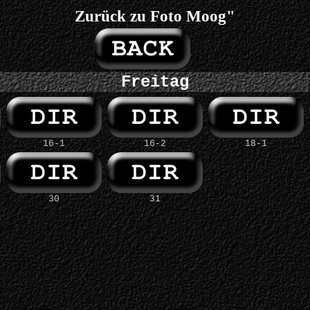
Zurück zu Foto Moog"
Freitag
16-1
16-2
18-1
30
31