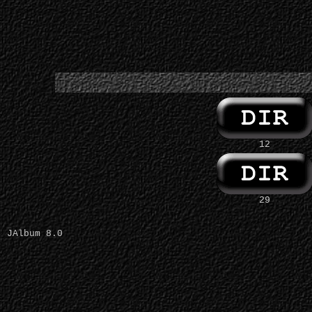
12
29
JAlbum 8.0