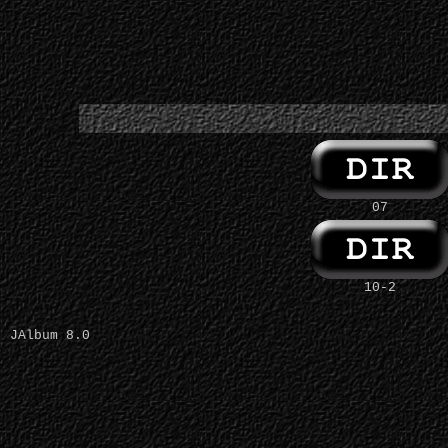
07
10-2
JAlbum 8.0